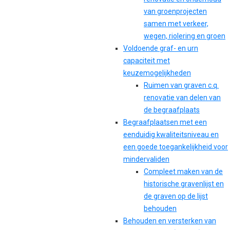
van groenprojecten
samen met verkeer,
wegen, riolering en groen
Voldoende graf- en urn
capaciteit met
keuzemogelijkheden
Ruimen van graven c.q.
renovatie van delen van
de begraafplaats
Begraafplaatsen met een
eenduidig kwaliteitsniveau en
een goede toegankelijkheid voor
mindervaliden
Compleet maken van de
historische gravenlijst en
de graven op de lijst
behouden
Behouden en versterken van