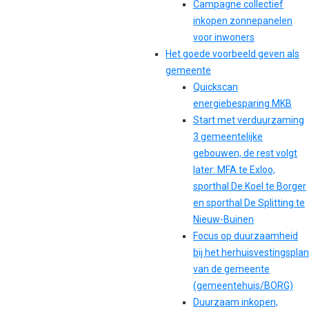
Campagne collectief
inkopen zonnepanelen
voor inwoners
Het goede voorbeeld geven als
gemeente
Quickscan
energiebesparing MKB
Start met verduurzaming
3 gemeentelijke
gebouwen, de rest volgt
later: MFA te Exloo,
sporthal De Koel te Borger
en sporthal De Splitting te
Nieuw-Buinen
Focus op duurzaamheid
bij het herhuisvestingsplan
van de gemeente
(gemeentehuis/BORG)
Duurzaam inkopen,