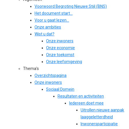
Voorwoord Begroting Nieuwe Stijl (BNS)
Het document start...
Voor u gaat lezen...
Onze ambities
Wist u dat?
Onze inwoners
Onze economie
Onze toekomst
Onze leefomgeving
Thema's
Overzichtspagina
Onze inwoners
Sociaal Domein
Resultaten en activiteiten
Iedereen doet mee
Uitrollen nieuwe aanpak
laaggeletterdheid
Inwonersparticipatie