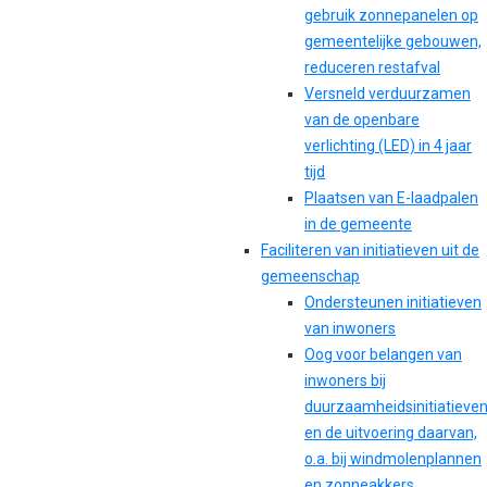
gebruik zonnepanelen op
gemeentelijke gebouwen,
reduceren restafval
Versneld verduurzamen
van de openbare
verlichting (LED) in 4 jaar
tijd
Plaatsen van E-laadpalen
in de gemeente
Faciliteren van initiatieven uit de
gemeenschap
Ondersteunen initiatieven
van inwoners
Oog voor belangen van
inwoners bij
duurzaamheidsinitiatieve
en de uitvoering daarvan,
o.a. bij windmolenplannen
en zonneakkers