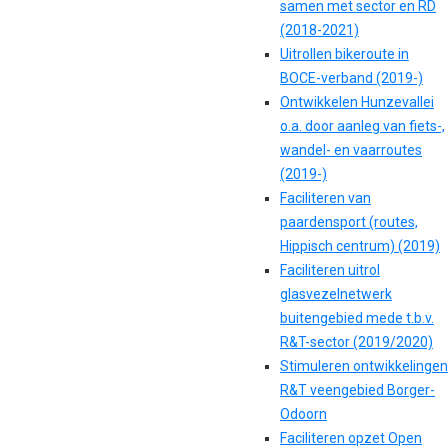
samen met sector en RD
(2018-2021)
Uitrollen bikeroute in
BOCE-verband (2019-)
Ontwikkelen Hunzevallei
o.a. door aanleg van fiets-,
wandel- en vaarroutes
(2019-)
Faciliteren van
paardensport (routes,
Hippisch centrum) (2019)
Faciliteren uitrol
glasvezelnetwerk
buitengebied mede t.b.v.
R&T-sector (2019/2020)
Stimuleren ontwikkelingen
R&T veengebied Borger-
Odoorn
Faciliteren opzet Open